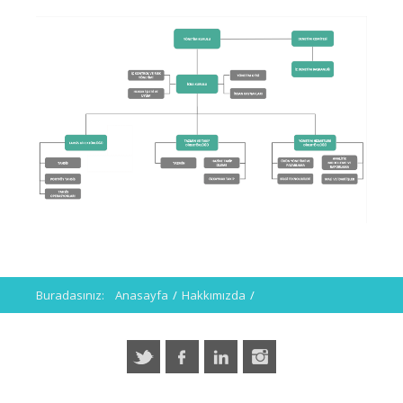
Buradasınız:
Anasayfa
/
Hakkımızda
/
Organizasyon Şeması